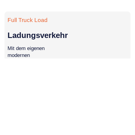
Full Truck Load
Ladungsverkehr
Mit dem eigenen
modernen
Sattelzugmaschinen
sowie besonderen Kühl-
Trailer deckt Schmechel
nicht nur die D-A-CH
Region ab, sondern ganz
Europa und auf Wunsch
auch darüber hinaus.
Europaweite
Distributions- und
Beschaffungstransporte